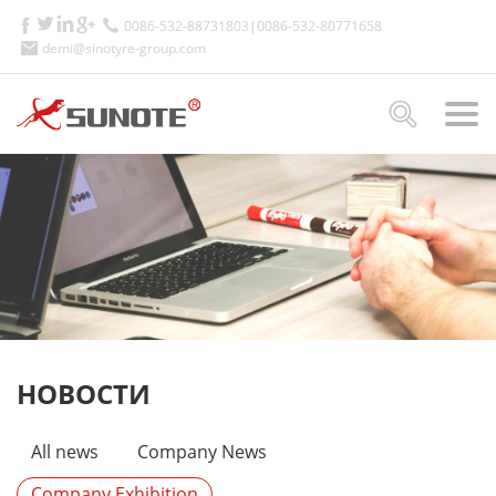
0086-532-88731803|0086-532-80771658
demi@sinotyre-group.com
НОВОСТИ
All news
Company News
Company Exhibition