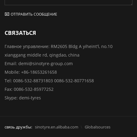
ОТПРАВИТЬ СООБЩЕНИЕ
СВЯЗАТЬСЯ
Главное управление:
RM2605 Bldg A yiheint'l, no.10
xianggang middle rd, qingdao, china
Email:
demi@sinotyre-group.com
Mobile:
+86-18653261658
Tel:
0086-532-88731803
0086-532-80771658
Fax:
0086-532-85977252
Skype:
demi-tyres
связь дружбы:
sinotyre.en.alibaba.com
Globalsources