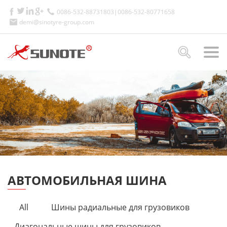
0086-532-88731803|0086-532-80771658
demi@sinotyre-group.com
АВТОМОБИЛЬНАЯ ШИНА
All
Шины радиальные для грузовиков
Диагональные шины для грузовиков