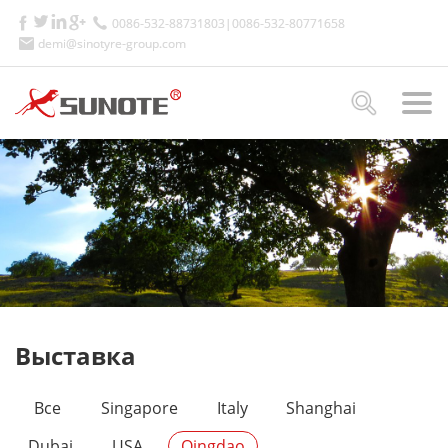
0086-532-88731803|0086-532-80771658
demi@sinotyre-group.com
Выставка
Все
Singapore
Italy
Shanghai
Dubai
USA
Qingdao